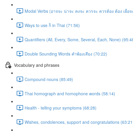
Modal Verbs (อาจจะ น่าจะ คงจะ ควรจะ ควรต้อง ต้อง เผื่อ
Ways to use ก็ in Thai (71:56)
Quantifiers (All, Every, Some, Several, Each, None) (95:4
Double Sounding Words คำพ้องเสียง (70:22)
Vocabulary and phrases
Compound nouns (85:49)
Thai homograph and homophone words (58:14)
Health - telling your symptoms (68:28)
Wishes, condolences, support and congratulations (63:21